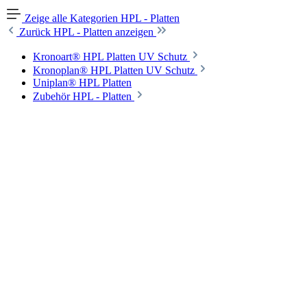
Zeige alle Kategorien
HPL - Platten
Zurück
HPL - Platten anzeigen
Kronoart® HPL Platten UV Schutz
Kronoplan® HPL Platten UV Schutz
Uniplan® HPL Platten
Zubehör HPL - Platten