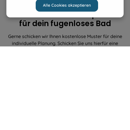
Alle Cookies akzeptieren
Entdecke unsere Badplatten
für dein fugenloses Bad
Gerne schicken wir Ihnen kostenlose Muster für deine
individuelle Planung. Schicken Sie uns hierfür eine
Email mit dem Dekorwunsch sowie der
Lieferadresse.
15.97
%