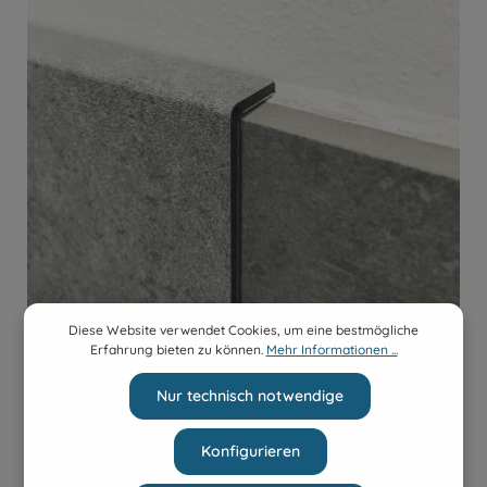
Diese Website verwendet Cookies, um eine bestmögliche
Fugenlose Überlappung von
Erfahrung bieten zu können.
Mehr Informationen ...
Stirnkanten
Nur technisch notwendige
Auch schmale Stirnkanten können fugenlos
überlappt werden.
Konfigurieren