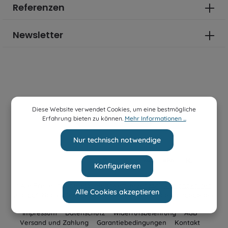
Referenzen
Newsletter
Diese Website verwendet Cookies, um eine bestmögliche
Erfahrung bieten zu können.
Mehr Informationen ...
Bestellung widerrufen
Nur technisch notwendige
Konfigurieren
* Alle Preise inkl. gesetzl. Mehrwertsteuer zzgl.
Versandkosten
Alle Cookies akzeptieren
und ggf. Nachnahmegebühren, wenn nicht anders angegeben.
Impressum
Datenschutz
Widerrufsbelehrung
AGB
Versand und Zahlung
Garantiebedingungen
Kontakt