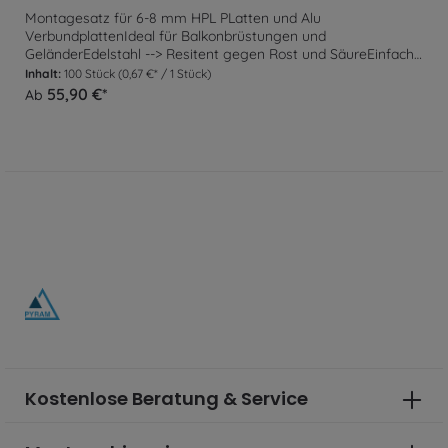
Montagesatz für 6-8 mm HPL PLatten und Alu
VerbundplattenIdeal für Balkonbrüstungen und
GeländerEdelstahl --> Resitent gegen Rost und SäureEinfache
MontageLieferumfang: 100 St. kompletter Montagesatz
Inhalt:
100 Stück
(0,67 €* / 1 Stück)
Dieser Montagesatz ist ideal für die Befestigung von HPL-
55,90 €*
Ab
Platten und Alu Verbundplatten als Einsatz für
Balkonbrüstungen oder Geländerfüllungen im Außenbereich.
Er ist stark genug, um den unterschiedlichen
Witterungsbedingungen standzuhalten und gleichzeitig
ästhetisch ansprechend zu sein. Dieser Montagesatz ist nicht
nur für HPL-Platten geeignet, sondern auch für andere
Materialien.
Kostenlose Beratung & Service