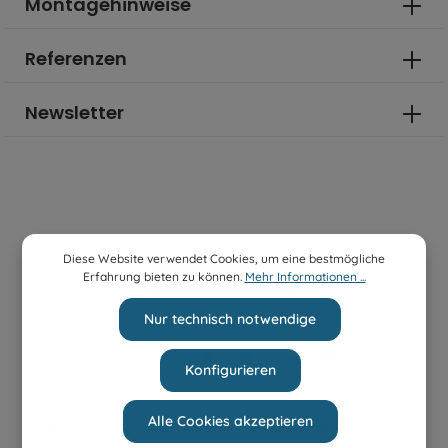
Montagehinweise
Referenzen
Newsletter
Diese Website verwendet Cookies, um eine bestmögliche
Erfahrung bieten zu können.
Mehr Informationen ...
Bestellung widerrufen
Nur technisch notwendige
Konfigurieren
* Alle Preise inkl. gesetzl. Mehrwertsteuer zzgl.
Versandkosten
Alle Cookies akzeptieren
und ggf. Nachnahmegebühren, wenn nicht anders angegeben.