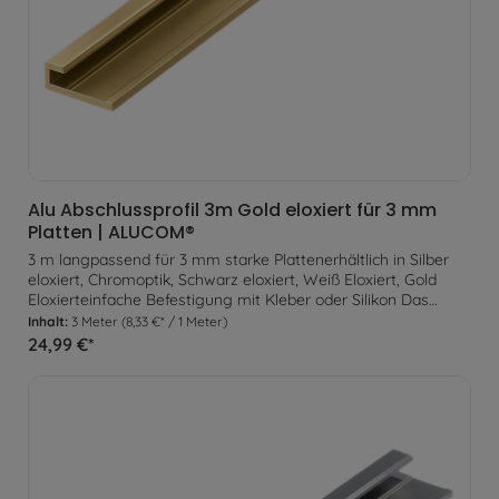
Alu Abschlussprofil 3m Gold eloxiert für 3 mm
Platten | ALUCOM®
3 m langpassend für 3 mm starke Plattenerhältlich in Silber
eloxiert, Chromoptik, Schwarz eloxiert, Weiß Eloxiert, Gold
Eloxierteinfache Befestigung mit Kleber oder Silikon Das
Abschlussprofil eignet sich optimal um an einsehbaren
Inhalt:
3 Meter
(8,33 €* / 1 Meter)
Plattenenden ein gleichmäßigen Abschluss zu erzeugen. Zur
24,99 €*
Befestigung wird das Profil lediglich am Untergrund verklebt.