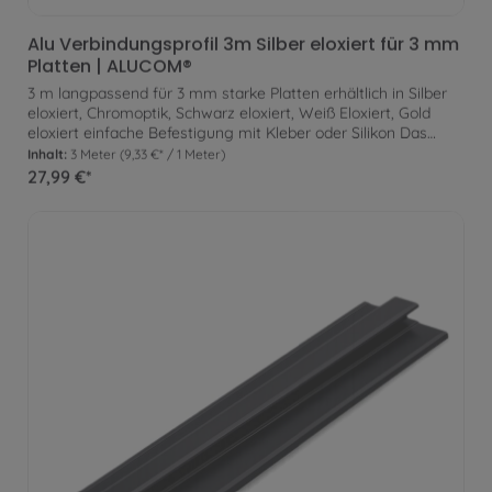
Alu Verbindungsprofil 3m Silber eloxiert für 3 mm
Platten | ALUCOM®
3 m langpassend für 3 mm starke Platten erhältlich in Silber
eloxiert, Chromoptik, Schwarz eloxiert, Weiß Eloxiert, Gold
eloxiert einfache Befestigung mit Kleber oder Silikon Das
Verbindungsprofil ermöglicht die einfache Verbindung zweier
Inhalt:
3 Meter
(9,33 €* / 1 Meter)
Platten zur Befestigung an der Wand. Zusätzlich können
27,99 €*
somit Kontraste und Designelemente eingefügt werden. Zur
Befestigung wird das Profil lediglich am Untergrund verklebt.