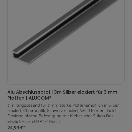
Alu Abschlussprofil 3m Silber eloxiert für 3 mm
Platten | ALUCOM®
3 m langpassend für 3 mm starke Plattenerhältlich in Silber
eloxiert, Chromoptik, Schwarz eloxiert, Weiß Eloxiert, Gold
Eloxierteinfache Befestigung mit Kleber oder Silikon Das
Abschlussprofil eignet sich optimal um an einsehbaren
Inhalt:
3 Meter
(8,33 €* / 1 Meter)
Plattenenden ein gleichmäßigen Abschluss zu erzeugen. Zur
24,99 €*
Befestigung wird das Profil lediglich am Untergrund verklebt.