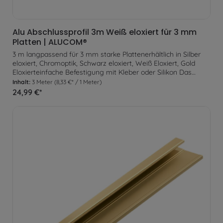
Alu Abschlussprofil 3m Weiß eloxiert für 3 mm
Platten | ALUCOM®
3 m langpassend für 3 mm starke Plattenerhältlich in Silber
eloxiert, Chromoptik, Schwarz eloxiert, Weiß Eloxiert, Gold
Eloxierteinfache Befestigung mit Kleber oder Silikon Das
Abschlussprofil eignet sich optimal um an einsehbaren
Inhalt:
3 Meter
(8,33 €* / 1 Meter)
Plattenenden ein gleichmäßigen Abschluss zu erzeugen. Zur
24,99 €*
Befestigung wird das Profil lediglich am Untergrund verklebt.