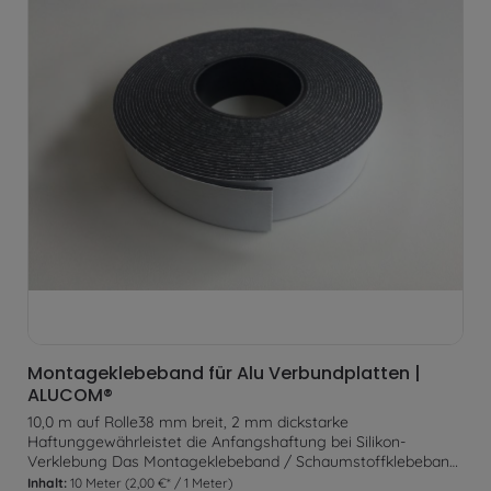
Montageklebeband für Alu Verbundplatten |
ALUCOM®
10,0 m auf Rolle38 mm breit, 2 mm dickstarke
Haftunggewährleistet die Anfangshaftung bei Silikon-
Verklebung Das Montageklebeband / Schaumstoffklebeband
dient lediglich der Anfangshaftung bei Silikon Verklebung. Ein
Inhalt:
10 Meter
(2,00 €* / 1 Meter)