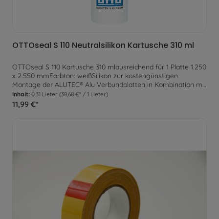
OTTOseal S 110 Neutralsilikon Kartusche 310 ml
OTTOseal S 110 Kartusche 310 mlausreichend für 1 Platte 1.250
x 2.550 mmFarbton: weißSilikon zur kostengünstigen
Montage der ALUTEC® Alu Verbundplatten in Kombination mit
unserem Montageklebeband.
Inhalt:
0.31 Lieter
(38,68 €* / 1 Lieter)
11,99 €*