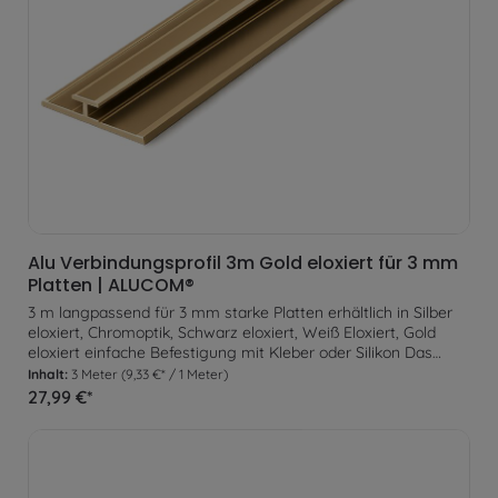
Alu Verbindungsprofil 3m Gold eloxiert für 3 mm
Platten | ALUCOM®
3 m langpassend für 3 mm starke Platten erhältlich in Silber
eloxiert, Chromoptik, Schwarz eloxiert, Weiß Eloxiert, Gold
eloxiert einfache Befestigung mit Kleber oder Silikon Das
Verbindungsprofil ermöglicht die einfache Verbindung zweier
Inhalt:
3 Meter
(9,33 €* / 1 Meter)
Platten zur Befestigung an der Wand. Zusätzlich können
27,99 €*
somit Kontraste und Designelemente eingefügt werden. Zur
Befestigung wird das Profil lediglich am Untergrund verklebt.