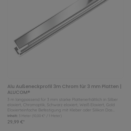
Alu Außeneckprofil 3m Chrom für 3 mm Platten |
ALUCOM®
3 m langpassend für 3 mm starke Plattenerhältlich in Silber
eloxiert, Chromoptik, Schwarz eloxiert, Weiß Eloxiert, Gold
Eloxierteinfache Befestigung mit Kleber oder Silikon Das
Außeneckprofil 90 Grad eignet sich optimal um an 90 Grad
Inhalt:
3 Meter
(10,00 €* / 1 Meter)
Ecken ein Kontrast oder Designelement zu den Platten
29,99 €*
einzubauen. Zur Befestigung wird das Profil lediglich am
Untergrund verklebt.