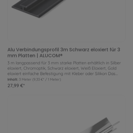
Alu Verbindungsprofil 3m Schwarz eloxiert für 3
mm Platten | ALUCOM®
3 m langpassend für 3 mm starke Platten erhältlich in Silber
eloxiert, Chromoptik, Schwarz eloxiert, Weiß Eloxiert, Gold
eloxiert einfache Befestigung mit Kleber oder Silikon Das
Verbindungsprofil ermöglicht die einfache Verbindung zweier
Inhalt:
3 Meter
(9,33 €* / 1 Meter)
Platten zur Befestigung an der Wand. Zusätzlich können
27,99 €*
somit Kontraste und Designelemente eingefügt werden. Zur
Befestigung wird das Profil lediglich am Untergrund verklebt.