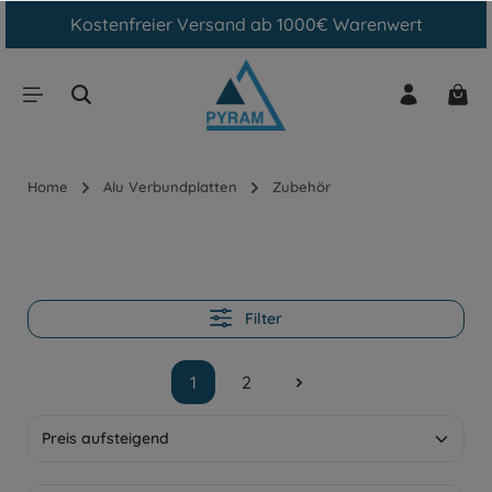
0€ Warenwert
Kostenloser Musterversand & Zusch
inhalt springen
Home
Alu Verbundplatten
Zubehör
Filter
1
2