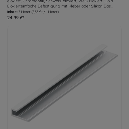
eloxiert, Chromoptik, Schwarz eloxiert, Weiß Eloxiert, Gold
Eloxierteinfache Befestigung mit Kleber oder Silikon Das
Abschlussprofil eignet sich optimal um an einsehbaren
Inhalt:
3 Meter
(8,33 €* / 1 Meter)
Plattenenden ein gleichmäßigen Abschluss zu erzeugen. Zur
24,99 €*
Befestigung wird das Profil lediglich am Untergrund verklebt.