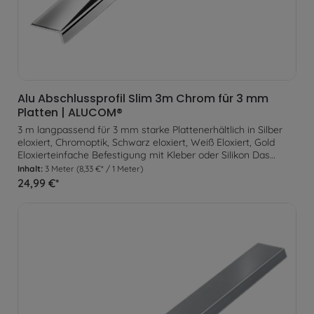
Alu Abschlussprofil Slim 3m Chrom für 3 mm
Platten | ALUCOM®
3 m langpassend für 3 mm starke Plattenerhältlich in Silber
eloxiert, Chromoptik, Schwarz eloxiert, Weiß Eloxiert, Gold
Eloxierteinfache Befestigung mit Kleber oder Silikon Das
Abschlussprofil eignet sich optimal um an einsehbaren
Inhalt:
3 Meter
(8,33 €* / 1 Meter)
Plattenenden ein gleichmäßigen Abschluss zu erzeugen. Zur
24,99 €*
Befestigung wird das Profil lediglich am Untergrund verklebt.