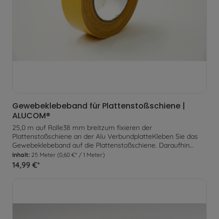
Gewebeklebeband für Plattenstoßschiene |
ALUCOM®
25,0 m auf Rolle38 mm breitzum fixieren der
Plattenstoßschiene an der Alu VerbundplatteKleben Sie das
Gewebeklebeband auf die Plattenstoßschiene. Daraufhin
können Sie die Plattenstoßschiene an der Alu Verbundplatte
Inhalt:
25 Meter
(0,60 €* / 1 Meter)
befestigen. Jetzt kann die Platte inkl. Schiene an der Wand
14,99 €*
fest verklebt werden.