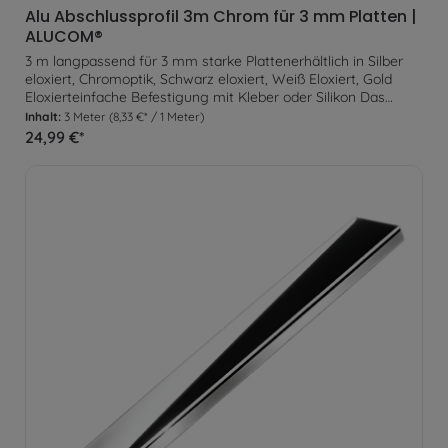
Alu Abschlussprofil 3m Chrom für 3 mm Platten |
ALUCOM®
3 m langpassend für 3 mm starke Plattenerhältlich in Silber
eloxiert, Chromoptik, Schwarz eloxiert, Weiß Eloxiert, Gold
Eloxierteinfache Befestigung mit Kleber oder Silikon Das
Abschlussprofil eignet sich optimal um an einsehbaren
Inhalt:
3 Meter
(8,33 €* / 1 Meter)
Plattenenden ein gleichmäßigen Abschluss zu erzeugen. Zur
24,99 €*
Befestigung wird das Profil lediglich am Untergrund verklebt.