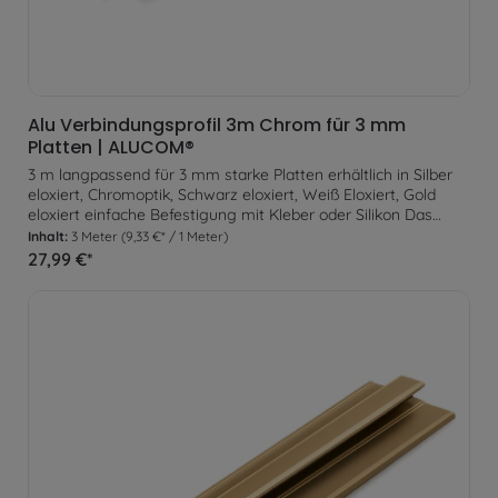
Alu Verbindungsprofil 3m Chrom für 3 mm
Platten | ALUCOM®
3 m langpassend für 3 mm starke Platten erhältlich in Silber
eloxiert, Chromoptik, Schwarz eloxiert, Weiß Eloxiert, Gold
eloxiert einfache Befestigung mit Kleber oder Silikon Das
Verbindungsprofil ermöglicht die einfache Verbindung zweier
Inhalt:
3 Meter
(9,33 €* / 1 Meter)
Platten zur Befestigung an der Wand. Zusätzlich können
27,99 €*
somit Kontraste und Designelemente eingefügt werden. Zur
Befestigung wird das Profil lediglich am Untergrund verklebt.