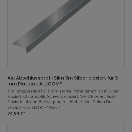
Alu Abschlussprofil Slim 3m Silber eloxiert für 3
mm Platten | ALUCOM®
3 m langpassend für 3 mm starke Plattenerhältlich in Silber
eloxiert, Chromoptik, Schwarz eloxiert, Weiß Eloxiert, Gold
Eloxierteinfache Befestigung mit Kleber oder Silikon Das
Abschlussprofil eignet sich optimal um an einsehbaren
Inhalt:
3 Meter
(8,33 €* / 1 Meter)
Plattenenden ein gleichmäßigen Abschluss zu erzeugen. Zur
24,99 €*
Befestigung wird das Profil lediglich am Untergrund verklebt.