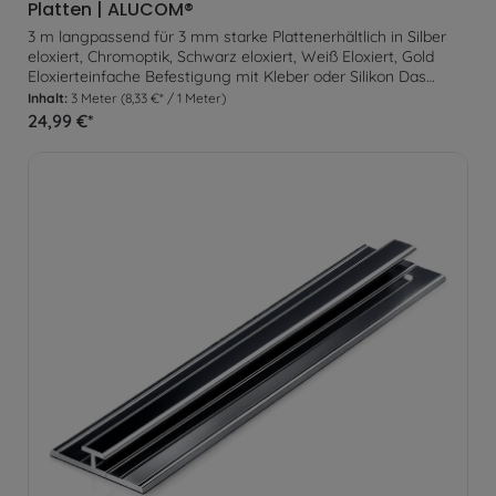
Platten | ALUCOM®
3 m langpassend für 3 mm starke Plattenerhältlich in Silber
eloxiert, Chromoptik, Schwarz eloxiert, Weiß Eloxiert, Gold
Eloxierteinfache Befestigung mit Kleber oder Silikon Das
Abschlussprofil eignet sich optimal um an einsehbaren
Inhalt:
3 Meter
(8,33 €* / 1 Meter)
Plattenenden ein gleichmäßigen Abschluss zu erzeugen. Zur
24,99 €*
Befestigung wird das Profil lediglich am Untergrund verklebt.