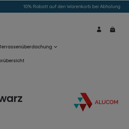
10% Rabatt auf den Warenkorb bei Abholung
Terrassenüberdachung
orübersicht
warz