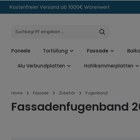
Kostenfreier Versand ab 1000€ Warenwert
inhalt springen
Paneele
Torfüllung
Fassade
Balk
Alu Verbundplatten
Hohlkammerplatten
Home
Fassade
Zubehör
Fugenband
Fassadenfugenband 2